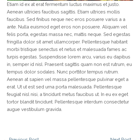
Etiam id ex at erat fermentum luctus maximus et justo.
Aenean ultricies faucibus sagittis. Etiam ultrices mollis
faucibus. Sed finibus neque nec eros posuere varius a a
ante. Nulla euismod eget eros non posuere. Aliquam vel
felis porta, egestas massa nec, mattis neque. Sed egestas
fringilla dolor sit amet ullamcorper. Pellentesque habitant
morbi tristique senectus et netus et malesuada fames ac
turpis egestas. Suspendisse lorem arcu, varius eu dapibus
in, semper id nisl. Praesent sagittis quam non est rutrum, eu
tempus dolor sodales. Nunc porttitor tempus rutrum.
Aenean at sapien vel massa pellentesque pulvinar eget a
erat. Ut ut est sed urna porta malesuada. Pellentesque
feugiat nisl nisi, a tincidunt metus faucibus ut. In eu ex eget
tortor blandit tincidunt. Pellentesque interdum consectetur
augue vestibulum gravida.
←
Previous Post
Next Post
→