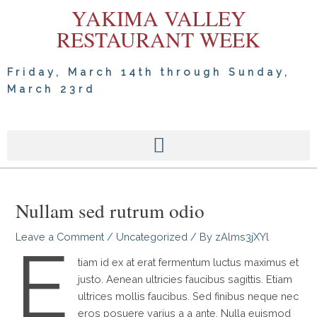
Skip
YAKIMA VALLEY
to
RESTAURANT WEEK
content
Friday, March 14th through Sunday,
March 23rd
Post
Nullam sed rutrum odio
navigation
Leave a Comment
/
Uncategorized
/ By
zAlms3jXYl
E
tiam id ex at erat fermentum luctus maximus et
justo. Aenean ultricies faucibus sagittis. Etiam
ultrices mollis faucibus. Sed finibus neque nec
eros posuere varius a a ante. Nulla euismod