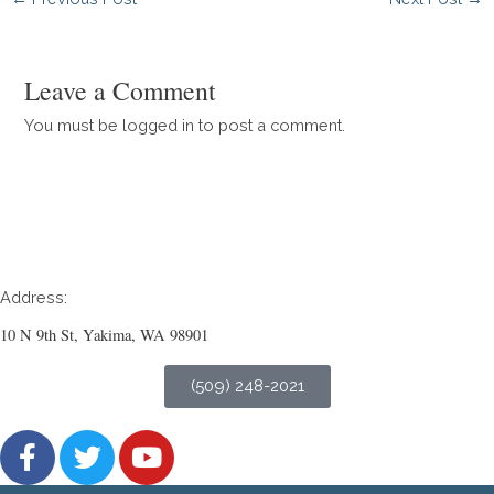
Leave a Comment
You must be logged in to post a comment.
Address:
10 N 9th St, Yakima, WA 98901
(509) 248-2021
F
T
Y
a
w
o